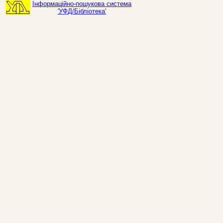
Інформаційно-пошукова система
'УФД/Бібліотека'