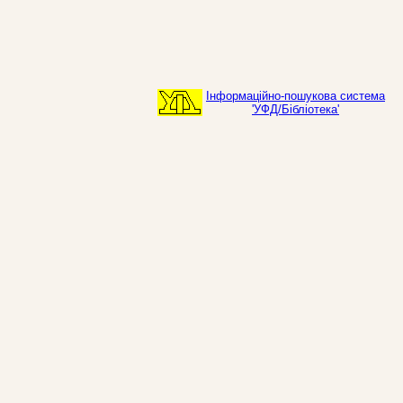
Інформаційно-пошукова система
'УФД/Бібліотека'