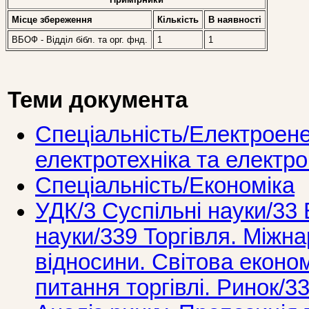
Місце збереження
Кількість
В наявностi
ВБОФ - Відділ бібл. та орг. фнд.
1
1
Теми документа
Спеціальність/Електроене
електротехніка та електр
Спеціальність/Економіка
УДК/3 Суспiльнi науки/33 
науки/339 Торгiвля. Мiжна
вiдносини. Свiтова економ
питання торгiвлi. Ринок/3