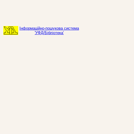
Інформаційно-пошукова система
'УФД/Бібліотека'