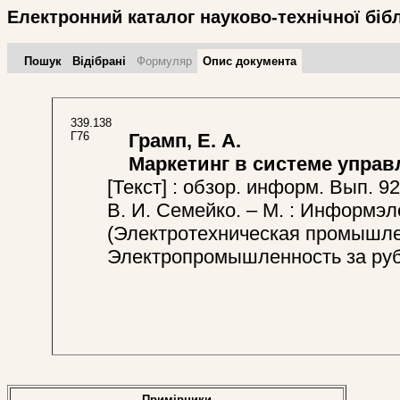
Електронний каталог науково-технічної біб
Пошук
Відібрані
Формуляр
Опис документа
339.138
Г76
Грамп, Е. А.
Маркетинг в системе управ
[Текст] : обзор. информ. Вып. 92
В. И. Семейко. – М. : Информэле
(Электротехническая промышле
Электропромышленность за ру
Примірники