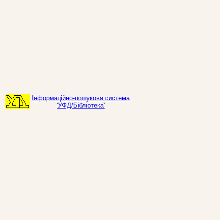
Інформаційно-пошукова система
'УФД/Бібліотека'