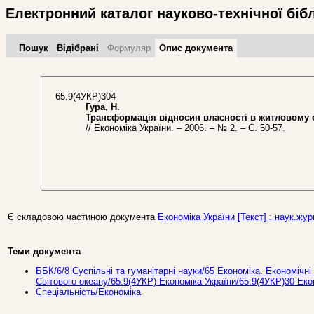
Електронний каталог науково-технічної біб
Пошук
Відібрані
Формуляр
Опис документа
65.9(4УКР)304
Гура, Н.
Трансформація відносин власності в житловому с
// Економіка України. – 2006. – № 2. – С. 50-57.
Є складовою частиною документа
Економіка України [Текст] : наук.журн
Теми документа
ББК/6/8 Суспільні та гуманітарні науки/65 Економіка. Економічні 
Світового океану/65.9(4УКР) Економіка України/65.9(4УКР)30 Ек
Спеціальність/Економіка