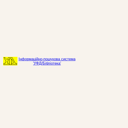
Інформаційно-пошукова система
'УФД/Бібліотека'