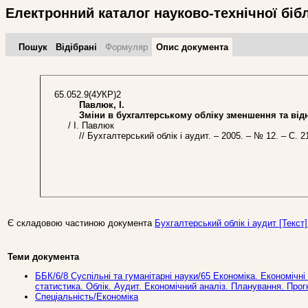
Електронний каталог науково-технічної біб
Пошук
Відібрані
Формуляр
Опис документа
65.052.9(4УКР)2
Павлюк, І.
Зміни в бухгалтерському обліку зменшення та відн
/ І. Павлюк
// Бухгалтерський облік і аудит. – 2005. – № 12. – С. 2
Є складовою частиною документа
Бухгалтерський облік і аудит [Текст] 
Теми документа
ББК/6/8 Суспільні та гуманітарні науки/65 Економіка. Економічн
статистика. Облік. Аудит. Економічний аналіз. Планування. Прог
Спеціальність/Економіка