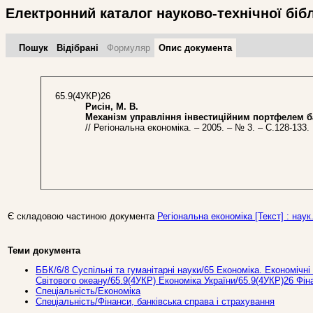
Електронний каталог науково-технічної біб
Пошук
Відібрані
Формуляр
Опис документа
65.9(4УКР)26
Рисін, М. В.
Механізм управління інвестиційним портфелем б
// Регіональна економіка. – 2005. – № 3. – С.128-133.
Є складовою частиною документа
Регіональна економіка [Текст] : наук.
Теми документа
ББК/6/8 Суспільні та гуманітарні науки/65 Економіка. Економічні 
Світового океану/65.9(4УКР) Економіка України/65.9(4УКР)26 Фін
Спеціальність/Економіка
Спеціальність/Фінанси, банківська справа і страхування