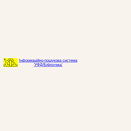
Інформаційно-пошукова система
'УФД/Бібліотека'