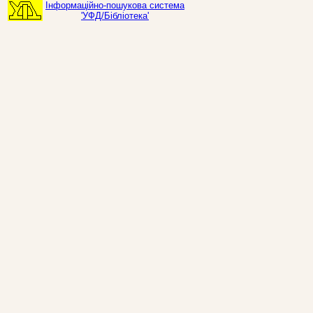
Інформаційно-пошукова система
'УФД/Бібліотека'