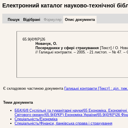
Електронний каталог науково-технічної біб
Пошук
Відібрані
Формуляр
Опис документа
65.9(4УКР)26
Новачук, О.
Посередники у сфері страхування
[Текст] / О. Нов
// Галицькі контракти. – 2005. - 21 листоп. – № 47. – 
Є складовою частиною документа
Галицькі контракти [Текст] : діл. тиж
Теми документа
ББК/6/8 Суспільні та гуманітарні науки/65 Економіка. Економічні 
Світового океану/65.9(4УКР) Економіка України/65.9(4УКР)26 Фін
Спеціальність/Економіка
Спеціальність/Фінанси, банківська справа і страхування