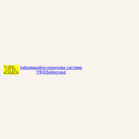
Інформаційно-пошукова система
'УФД/Бібліотека'