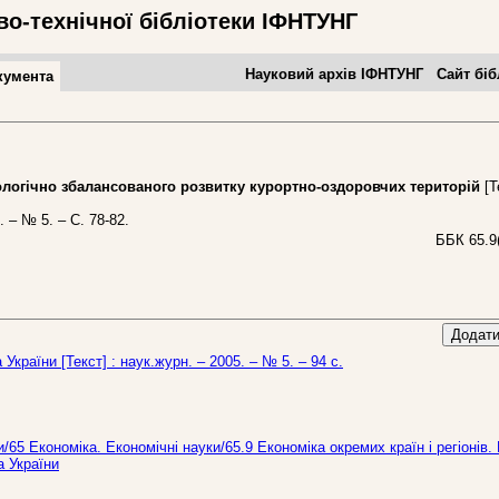
во-технічної бібліотеки ІФНТУНГ
Науковий архів ІФНТУНГ
Сайт біб
кумента
гічно збалансованого розвитку курортно-оздоровчих територій
[Т
 – № 5. – С. 78-82.
ББК 65.9
Додати
 України [Текст] : наук.журн. – 2005. – № 5. – 94 с.
и/65 Економіка. Економічні науки/65.9 Економіка окремих країн і регіонів.
а України