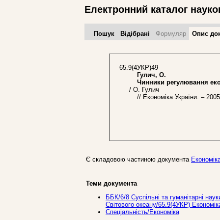
Електронний каталог науко
Пошук
Відібрані
Формуляр
Опис до
65.9(4УКР)49
Гулич, О.
Чинники регулювання еколо
/ О. Гулич
// Економіка України. – 2005.
Є складовою частиною документа
Економіка
Теми документа
ББК/6/8 Суспільні та гуманітарні наук
Світового океану/65.9(4УКР) Економік
Спеціальність/Економіка