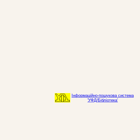
Інформаційно-пошукова система
'УФД/Бібліотека'