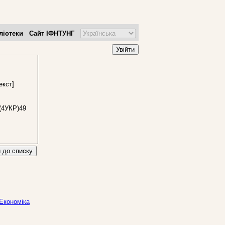
ліотеки
Сайт ІФНТУНГ
Увійти
екст]
(4УКР)49
 до списку
 Економіка