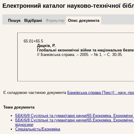
Електронний каталог науково-технічної біб
Пошук
Відібрані
Формуляр
Опис документа
65.01+65.5
Дацків, Р.
Глобальні економічні війни та національна безпе
// Банківська справа. – 2005. – № 1. – С. 30-35.
Є складовою частиною документа
Банківська справа [Текст] : наук.-пра
Теми документа
ББК/6/8 Суспільні та гуманітарні науки/65 Економіка. Економічні
ББК/6/8 Суспільні та гуманітарні науки/65 Економіка. Економічні
відносини
Спеціальність/Економіка