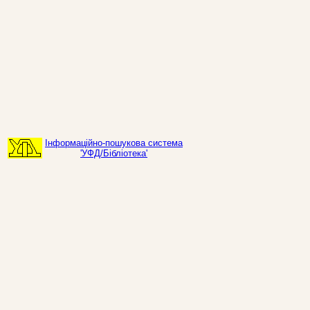
Інформаційно-пошукова система
'УФД/Бібліотека'