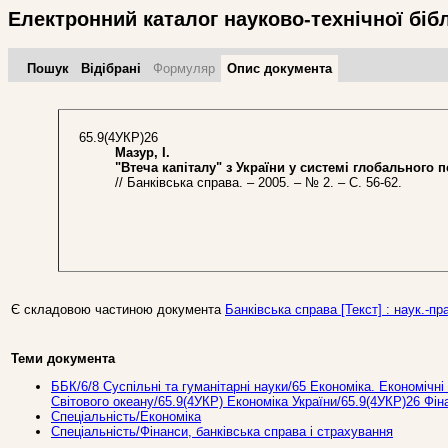
Електронний каталог науково-технічної біб
Пошук
Відібрані
Формуляр
Опис документа
65.9(4УКР)26
Мазур, І.
"Втеча капіталу" з України у системі глобального 
// Банківська справа. – 2005. – № 2. – С. 56-62.
Є складовою частиною документа
Банківська справа [Текст] : наук.-пра
Теми документа
ББК/6/8 Суспільні та гуманітарні науки/65 Економіка. Економічні 
Світового океану/65.9(4УКР) Економіка України/65.9(4УКР)26 Фін
Спеціальність/Економіка
Спеціальність/Фінанси, банківська справа і страхування