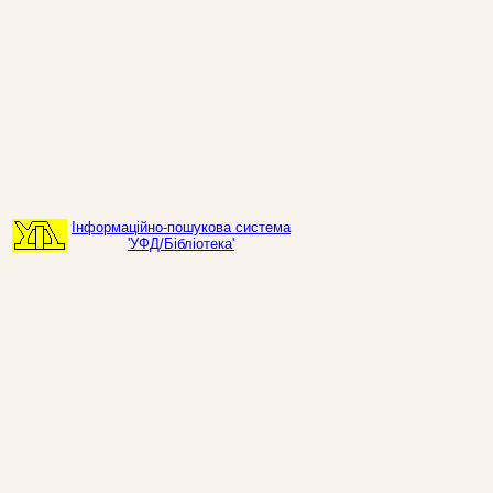
Інформаційно-пошукова система
'УФД/Бібліотека'