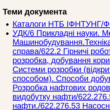
Теми документа
Каталоги НТБ ІФНТУНГ/Фо
УДК/6 Прикладнi науки. М
Машинобудування.Технiка
справа/622.2 Гірничі робот
розробка, добування кори
Системи розробки (відкри
способом). Способи добу
Розробка нафтових родо
видобутку нафти/622.276
нафти./622.276.53 Насос