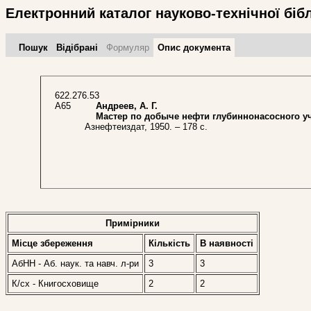
Електронний каталог науково-технічної біб
Пошук
Відібрані
Формуляр
Опис документа
622.276.53
А65
Андреев, А. Г.
Мастер по добыче нефти глубиннонасосного уч
Азнефтеиздат, 1950. – 178 с.
Примірники
Місце збереження
Кількість
В наявностi
АбНН - Аб. наук. та навч. л-ри
3
3
К/сх - Книгосховище
2
2