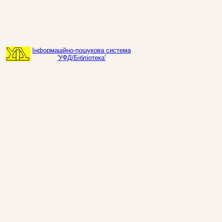
Інформаційно-пошукова система
'УФД/Бібліотека'