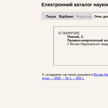
Електронний каталог науко
Пошук
Відібрані
Формуляр
Опис до
67.9(4УКР)303
Повний, С.
Паливно-енергетичний комп
// Вісник Національної академ
Є складовою частиною документа
Вісник На
журн. – 2005. – № 1. – 504 с.