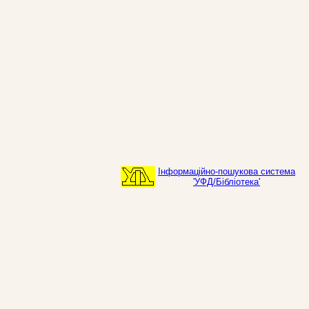
Інформаційно-пошукова система
'УФД/Бібліотека'