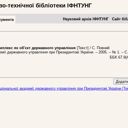
во-технічної бібліотеки ІФНТУНГ
Науковий архів ІФНТУНГ
Сайт біб
кумента
лекс як об'єкт державного управління
[Текст] / С. Повний
ії державного управління при Президентові України. – 2005. – № 1. – С.
ББК 67.9(
Додати
ціональної академії державного управління при Президентові України [Тек