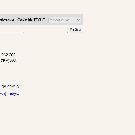
ліотеки
Сайт ІФНТУНГ
Увійти
 262-265.
4УКР)303
 до списку
ст] : наук.