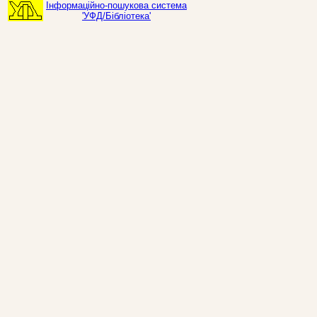
Інформаційно-пошукова система
'УФД/Бібліотека'