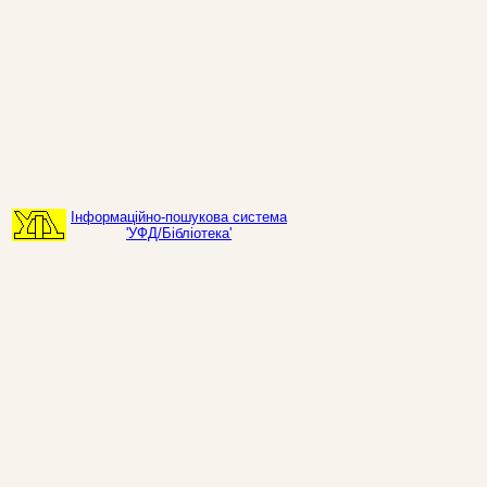
Інформаційно-пошукова система
'УФД/Бібліотека'