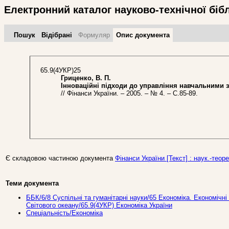
Електронний каталог науково-технічної біб
Пошук
Відібрані
Формуляр
Опис документа
65.9(4УКР)25
Гриценко, В. П.
Інноваційні підходи до управління навчальними 
// Фінанси України. – 2005. – № 4. – С.85-89.
Є складовою частиною документа
Фінанси України [Текст] : наук.-теоре
Теми документа
ББК/6/8 Суспільні та гуманітарні науки/65 Економіка. Економічні 
Світового океану/65.9(4УКР) Економіка України
Спеціальність/Економіка