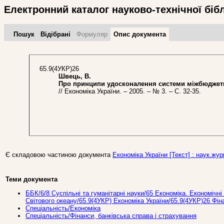
Електронний каталог науково-технічної біб
Пошук
Відібрані
Формуляр
Опис документа
65.9(4УКР)26
Швець, В.
Про принципи удосконалення системи міжбюджетни
// Економіка України. – 2005. – № 3. – С. 32-35.
Є складовою частиною документа
Економіка України [Текст] : наук.журн
Теми документа
ББК/6/8 Суспільні та гуманітарні науки/65 Економіка. Економічні 
Світового океану/65.9(4УКР) Економіка України/65.9(4УКР)26 Фін
Спеціальність/Економіка
Спеціальність/Фінанси, банківська справа і страхування