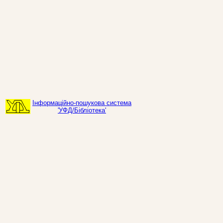
Інформаційно-пошукова система
'УФД/Бібліотека'