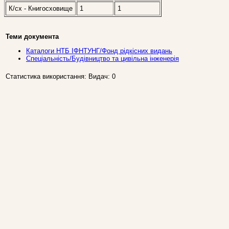
К/сх - Книгосховище
1
1
Теми документа
Каталоги НТБ ІФНТУНГ/Фонд рідкісних видань
Спеціальність/Будівництво та цивільна інженерія
Статистика використання: Видач: 0