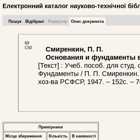
Електронний каталог науково-технічної біб
Пошук
Відібрані
Формуляр
Опис документа
69
С50
Смиренкин, П. П.
Основания и фундаменты в 
[Текст] : Учеб. пособ. для студ. 
Фундаменты / П. П. Смиренкин. 
хоз-ва РСФСР, 1947. – 152с. – 7
Примірники
Місце збереження
Кількість
В наявностi