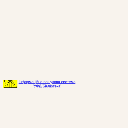
Інформаційно-пошукова система
'УФД/Бібліотека'