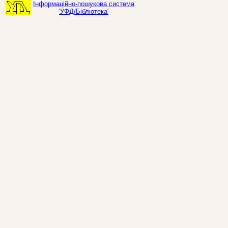
Інформаційно-пошукова система
'УФД/Бібліотека'