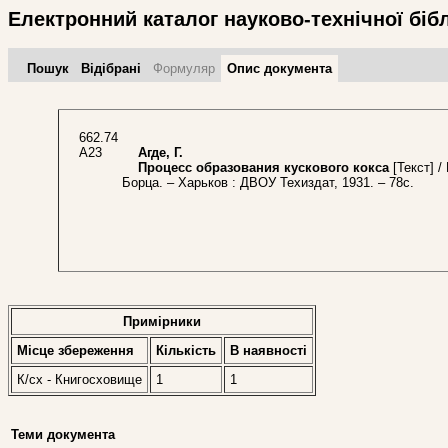
Електронний каталог науково-технічної біб
Пошук
Відібрані
Формуляр
Опис документа
662.74
А23
Агде, Г.
Процесс образования кускового кокса
[Текст] /
Борца. – Харьков : ДВОУ Техиздат, 1931. – 78с.
Примірники
Місце збереження
Кількість
В наявностi
К/сх - Книгосховище
1
1
Теми документа