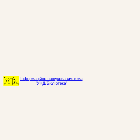
Інформаційно-пошукова система
'УФД/Бібліотека'