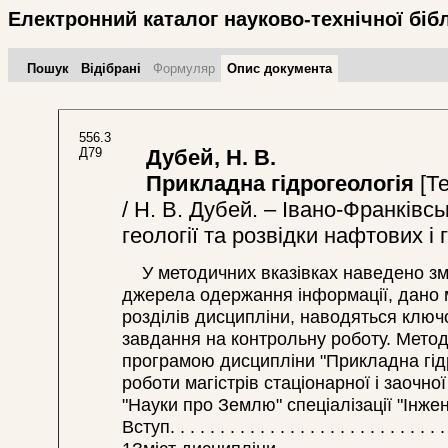
Електронний каталог науково-технічної біб
Пошук
Відібрані
Формуляр
Опис документа
556.3
Д79
Дубей, Н. В.
Прикладна гідрогеологія
[Те
/ Н. В. Дубей. – Івано-Франківсь
геології та розвідки нафтових і
У методичних вказівках наведено змі
джерела одержання інформації, дано 
розділів дисципліни, наводяться ключ
завдання на контрольну роботу. Метод
програмою дисципліни "Прикладна гідр
роботи магістрів стаціонарної і заочн
"Науки про Землю" спеціалізації "Інжен
Вступ. . . . . . . . . . . . . . . . . . . . . . . . . . . . .