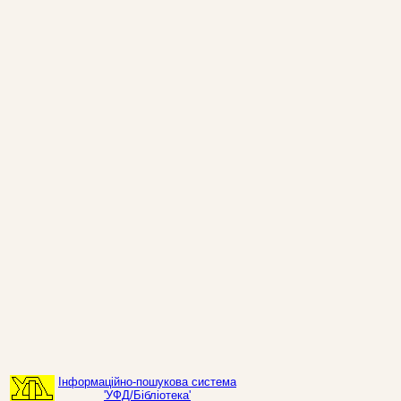
Інформаційно-пошукова система
'УФД/Бібліотека'