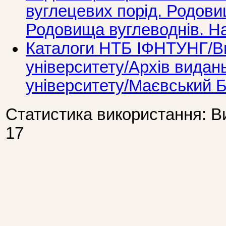
вуглецевих порід. Родови
Родовища вуглеводнів. Н
Каталоги НТБ ІФНТУНГ/Ви
університету/Архів видань
університету/Маєвський 
Статистика використання: В
17