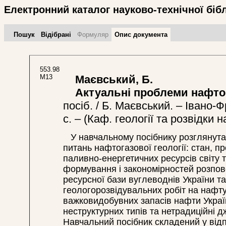
Електронний каталог науково-технічної біб
Пошук
Відібрані
Формуляр
Опис документа
553.98
М13
Маєвський, Б.
Актуальні проблеми нафтога
посіб. / Б. Маєвський. – Івано-
с. – (Каф. геології та розвідки
У навчальному посібнику розглянута
питань нафтогазової геології: стан, 
паливно-енергетичних ресурсів світу т
формування і закономірностей розпов
ресурсної бази вуглеводнів України т
геологорозвідувальних робіт на нафту
важковидобувних запасів нафти Україн
неструктурних типів та нетрадиційні 
Навчальний посібник складений у від