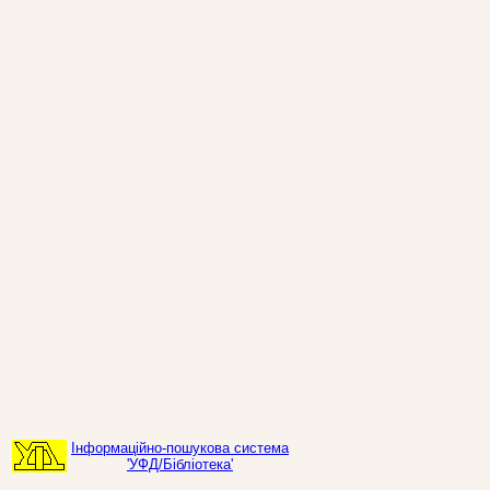
Інформаційно-пошукова система
'УФД/Бібліотека'