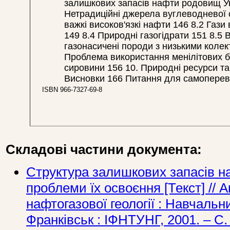
залишкових запасів нафти родовищ Ук
Нетрадиційні джерела вуглеводневої с
важкі високов'язкі нафти 146 8.2 Гази 
149 8.4 Природні газогідрати 151 8.5 
газонасичені породи з низькими коле
Проблема використання менілітових бі
сировини 156 10. Природні ресурси та 
Висновки 166 Питання для самопереві
ISBN 966-7327-69-8
Складові частини документа:
Структура залишкових запасів н
проблеми їх освоєння [Текст] // 
нафтогазової геології : Навчальни
Франківськ : ІФНТУНГ, 2001. – С.