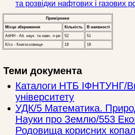
та розвідки нафтових і газових р
Примірники
Місце збереження
Кількість
В наявностi
АбНН - Аб. наук. та навч. л-ри
52
51
К/сх - Книгосховище
18
18
Теми документа
Каталоги НТБ ІФНТУНГ/Ви
університету
УДК/5 Математика. Природ
Науки про Землю/553 Екон
Родовища корисних копал