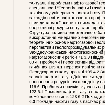
"Актуальні проблеми нафтогазової гео
спеціальності "Геологія нафти і газу"
технічному університеті нафти і газу.
закладів освіти нафтогазового профілю
післядипломної освіти та викладачів
енергетичні ресурси світу: стан, проб
Структура паливно-енергетичного бала
використання мінерально-енергетични
теоретичних основ нафтогазової геолог
перспективи геологорозвідувальних роб
Західноукраїнський нафтогазоносний р
нафтогазоносний регіон 71 3.3 Півден
88 4. Проблеми і перспективи відкрит
глибинах 105 4.1 Перспективні зони 
Передкарпатському прогині 105 4.2 Зн
запасів нафти і газу в Дніпровсько-до
поповнення ресурсів вуглеводнів у н
116 6. Проблеми пошуків скупчень нафт
123 6.1 Поклади нафти і газу в пастка
комбінованого типів 123 6.2 Поклади 
6.3 Поклади нафти і газу в пастках р